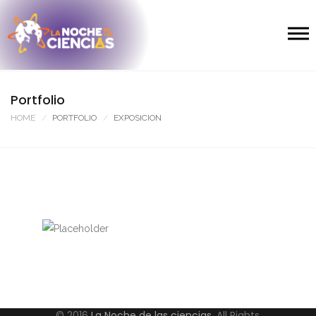
Portfolio
HOME
PORTFOLIO
EXPOSICION
TEST 2
CICESE, COSMOS, EXPOSICION
© 2016
La Noche de las ciencias
, All Rights