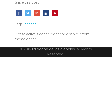
Share this post
Tags:
océano
Please active sidebar widget or disable it from
theme option.
© 2016
La Noche de las ciencias
, All Rights
Reserved.