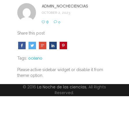
ADMIN_NOCHECIENCIAS
OCTOBER 2, 2023
0
0
Share this post
Tags:
océano
Please active sidebar widget or disable it from
theme option.
© 2016
La Noche de las ciencias
, All Rights
Reserved.