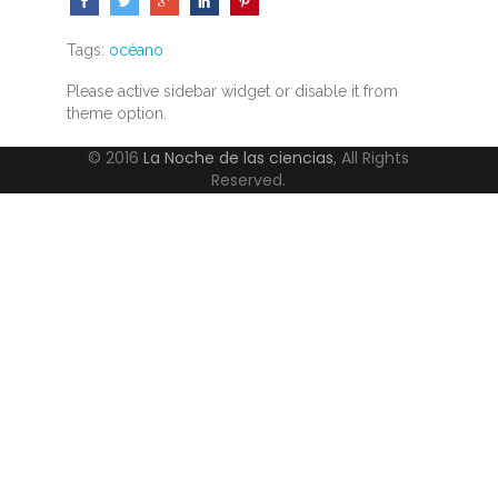
Tags:
océano
Please active sidebar widget or disable it from
theme option.
© 2016
La Noche de las ciencias
, All Rights
Reserved.