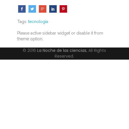
Tags:
tecnología
Please active sidebar widget or disable it from
theme option.
© 2016
La Noche de las ciencias
, All Rights
Reserved.