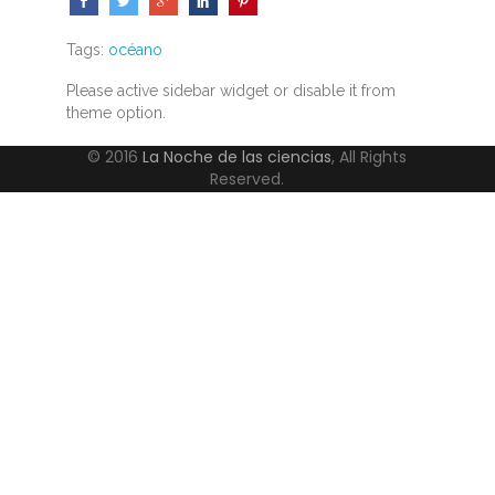
Tags:
océano
Please active sidebar widget or disable it from
theme option.
© 2016
La Noche de las ciencias
, All Rights
Reserved.