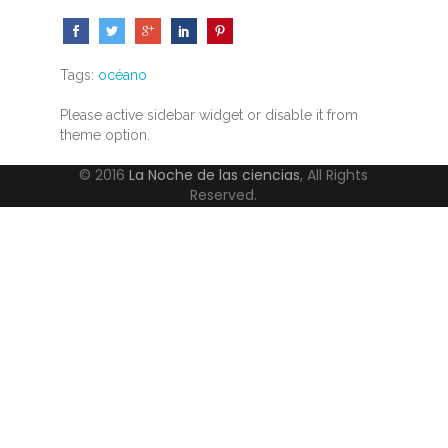
Tags:
océano
Please active sidebar widget or disable it from
theme option.
© 2016
La Noche de las ciencias
, All Rights
Reserved.