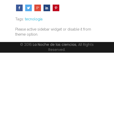
Tags:
tecnología
Please active sidebar widget or disable it from
theme option.
© 2016
La Noche de las ciencias
, All Rights
Reserved.