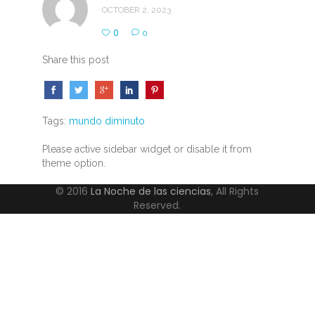
OCTOBER 2, 2023
0
0
Share this post
Tags:
mundo diminuto
Please active sidebar widget or disable it from
theme option.
© 2016
La Noche de las ciencias
, All Rights
Reserved.