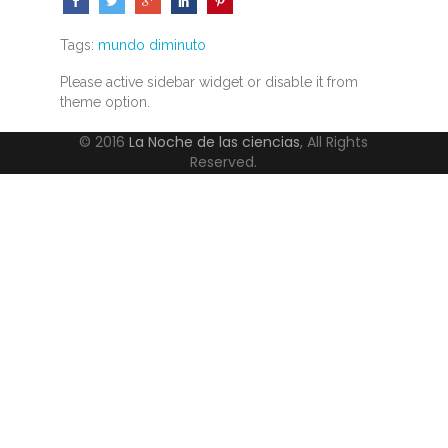
Tags:
mundo diminuto
Please active sidebar widget or disable it from
theme option.
© 2016
La Noche de las ciencias
, All Rights
Reserved.