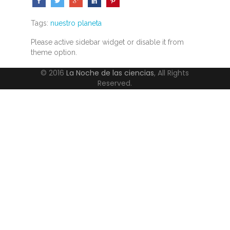
Tags:
nuestro planeta
Please active sidebar widget or disable it from
theme option.
© 2016
La Noche de las ciencias
, All Rights
Reserved.