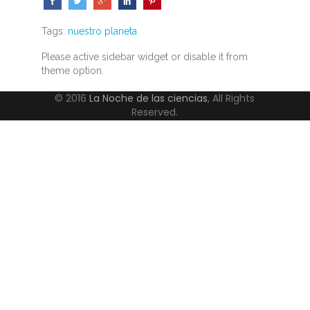
Tags:
nuestro planeta
Please active sidebar widget or disable it from
theme option.
© 2016
La Noche de las ciencias
, All Rights
Reserved.