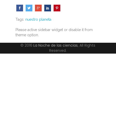
Tags:
nuestro planeta
Please active sidebar widget or disable it from
theme option.
© 2016
La Noche de las ciencias
, All Rights
Reserved.