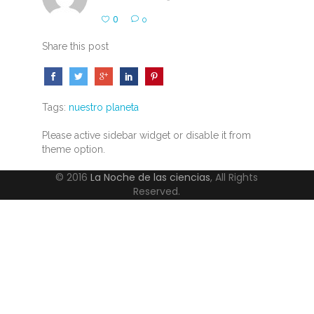
0
0
Share this post
Tags:
nuestro planeta
Please active sidebar widget or disable it from
theme option.
© 2016
La Noche de las ciencias
, All Rights
Reserved.