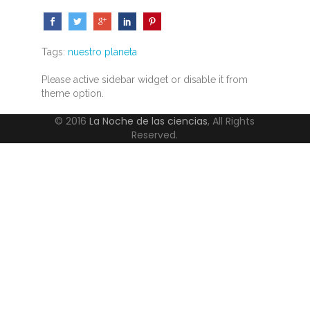
Tags:
nuestro planeta
Please active sidebar widget or disable it from
theme option.
© 2016
La Noche de las ciencias
, All Rights
Reserved.