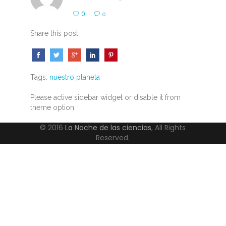
0
0
Share this post
Tags:
nuestro planeta
Please active sidebar widget or disable it from
theme option.
© 2016
La Noche de las ciencias
, All Rights
Reserved.